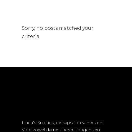
Sorry, no posts matched your
criteria.
Linda’s Kniptiek, dé kapsalon van Asten.
Voor zowel dames, heren, jongens en