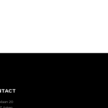
NTACT
xlaan 20
LZ Asten