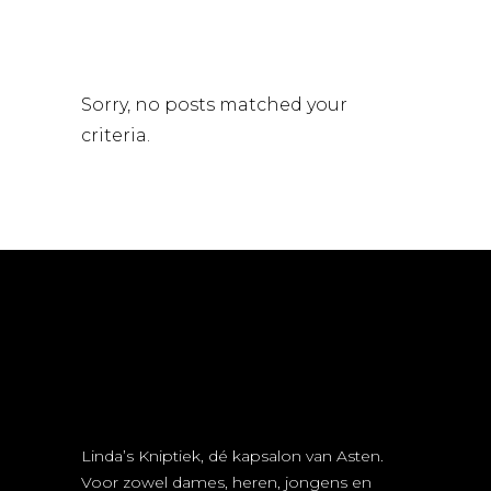
Sorry, no posts matched your
criteria.
Linda’s Kniptiek, dé kapsalon van Asten.
Voor zowel dames, heren, jongens en